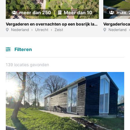
meer dan 250
Meer dan 10
max. 
Vergaderen en overnachten op een bosrijk landgoed
Vergaderloca
Nederland
Utrecht
Zeist
Nederland
Filteren
139 locaties gevonden