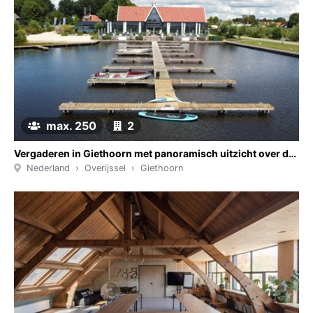
max. 250
2
Vergaderen in Giethoorn met panoramisch uitzicht over de haven
Nederland
Overijssel
Giethoorn