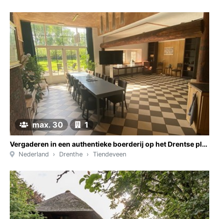
max. 30
1
Vergaderen in een authentieke boerderij op het Drentse platteland
Nederland
Drenthe
Tiendeveen