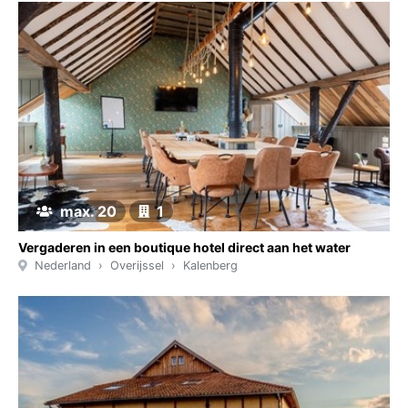
max. 20
1
Vergaderen in een boutique hotel direct aan het water
Nederland
Overijssel
Kalenberg