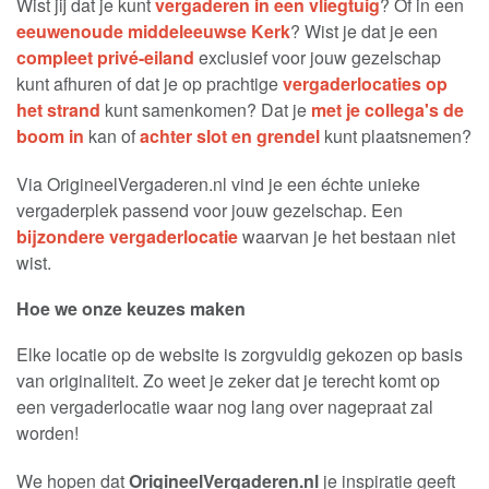
Wist jij dat je kunt
vergaderen in een vliegtuig
? Of in een
eeuwenoude middeleeuwse Kerk
? Wist je dat je een
compleet privé-eiland
exclusief voor jouw gezelschap
kunt afhuren of dat je op prachtige
vergaderlocaties op
het strand
kunt samenkomen? Dat je
met je collega's de
boom in
kan of
achter slot en grendel
kunt plaatsnemen?
Via OrigineelVergaderen.nl vind je een échte unieke
vergaderplek passend voor jouw gezelschap. Een
bijzondere vergaderlocatie
waarvan je het bestaan niet
wist.
Hoe we onze keuzes maken
Elke locatie op de website is zorgvuldig gekozen op basis
van originaliteit. Zo weet je zeker dat je terecht komt op
een vergaderlocatie waar nog lang over nagepraat zal
worden!
We hopen dat
OrigineelVergaderen.nl
je inspiratie geeft