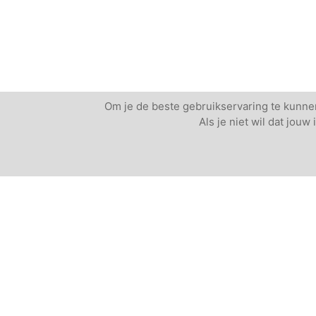
Om je de beste gebruikservaring te kunnen
Als je niet wil dat jou
Andere vergaderlocaties