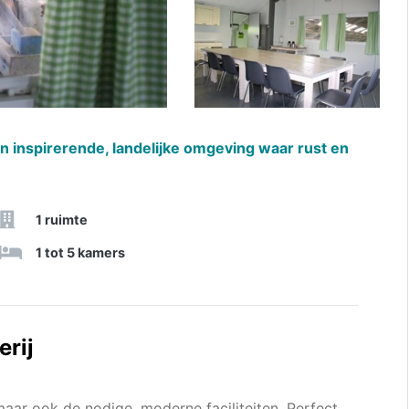
en inspirerende, landelijke omgeving waar rust en
1 ruimte
1 tot 5 kamers
erij
aar ook de nodige, moderne faciliteiten. Perfect