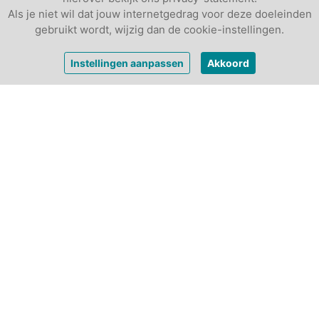
Als je niet wil dat jouw internetgedrag voor deze doeleinden
gebruikt wordt, wijzig dan de cookie-instellingen.
Prijs op
Instellingen aanpassen
Akkoord
Vrijblijvende offerte
aanvraag
Andere vergaderlocaties
max. 30
2
max. 