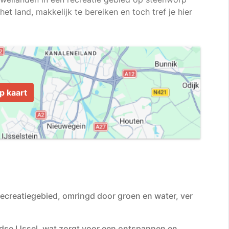
et land, makkelijk te bereiken en toch tref je hier
p kaart
ecreatiegebied, omringd door groen en water, ver
andse IJssel, wat zorgt voor een ontspannen en