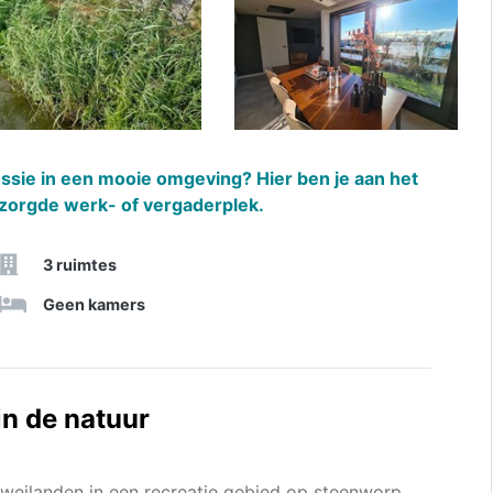
ssie in een mooie omgeving? Hier ben je aan het
erzorgde werk- of vergaderplek.
3 ruimtes
Geen kamers
in de natuur
 weilanden in een recreatie gebied op steenworp