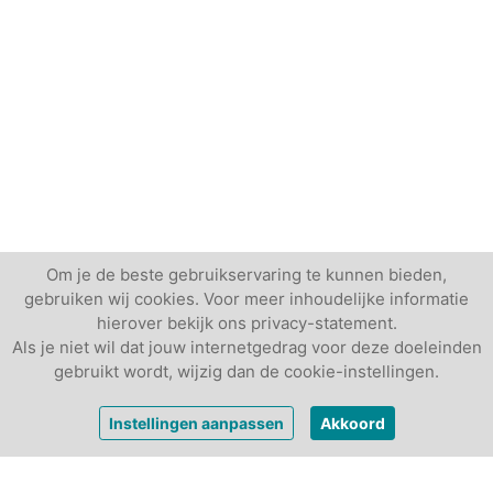
Om je de beste gebruikservaring te kunnen bieden,
gebruiken wij cookies. Voor meer inhoudelijke informatie
hierover bekijk ons privacy-statement.
Als je niet wil dat jouw internetgedrag voor deze doeleinden
gebruikt wordt, wijzig dan de cookie-instellingen.
vanaf
€ 1150,-
Vrijblijvende offerte
Instellingen aanpassen
Akkoord
per dag