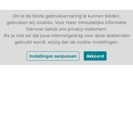
Om je de beste gebruikservaring te kunnen bieden,
gebruiken wij cookies. Voor meer inhoudelijke informatie
hierover bekijk ons privacy-statement.
Als je niet wil dat jouw internetgedrag voor deze doeleinden
gebruikt wordt, wijzig dan de cookie-instellingen.
vanaf
€ 500,-
Vrijblijvende offerte
Instellingen aanpassen
Akkoord
per dagdeel
Andere vergaderlocaties