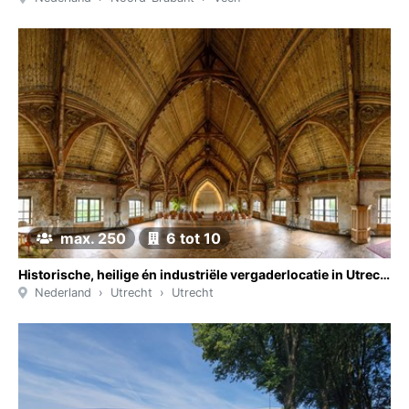
max. 250
6 tot 10
Historische, heilige én industriële vergaderlocatie in Utrecht
Nederland
Utrecht
Utrecht