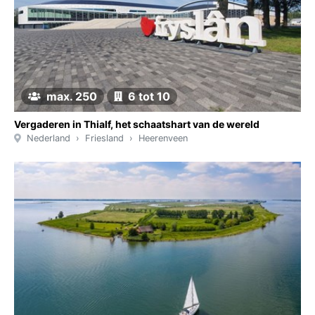
max. 250
6 tot 10
Vergaderen in Thialf, het schaatshart van de wereld
Nederland
Friesland
Heerenveen