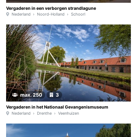
Vergaderen in een verborgen strandlagune
Nederland
Noord-Holland
Schoorl
max. 250
3
Vergaderen in het Nationaal Gevangenismuseum
Nederland
Drenthe
Veenhuizen