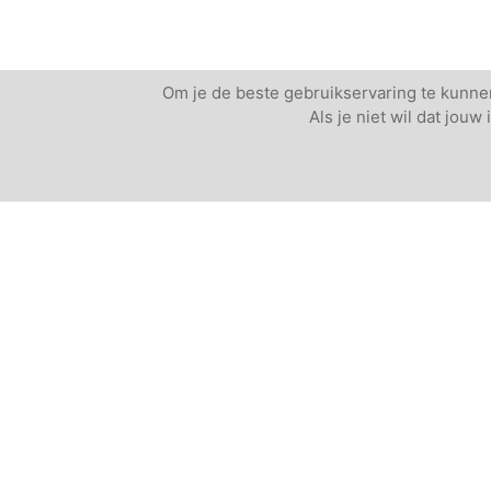
Om je de beste gebruikservaring te kunnen
Als je niet wil dat jou
Andere vergaderlocaties