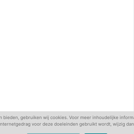
 bieden, gebruiken wij cookies. Voor meer inhoudelijke informa
w internetgedrag voor deze doeleinden gebruikt wordt, wijzig dan