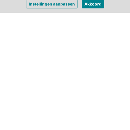
Instellingen aanpassen
Akkoord
 50
3
max. 20
1
Vergaderen in een monumentaal landhuis op een privé landgoed