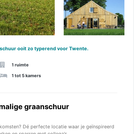
chuur ooit zo typerend voor Twente.
1 ruimte
1 tot 5 kamers
rmalige graanschuur
komsten? Dé perfecte locatie waar je geïnspireerd