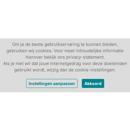
Om je de beste gebruikservaring te kunnen bieden,
gebruiken wij cookies. Voor meer inhoudelijke informatie
hierover bekijk ons privacy-statement.
Als je niet wil dat jouw internetgedrag voor deze doeleinden
gebruikt wordt, wijzig dan de cookie-instellingen.
vanaf
€ 200,-
Vrijblijvende offerte
Instellingen aanpassen
Akkoord
per dagdeel
Andere vergaderlocaties