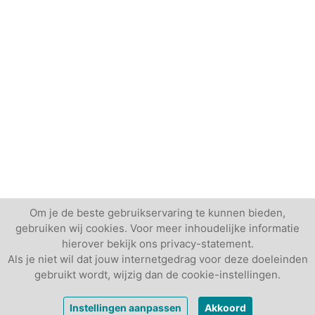
Om je de beste gebruikservaring te kunnen bieden,
gebruiken wij cookies. Voor meer inhoudelijke informatie
hierover bekijk ons privacy-statement.
Als je niet wil dat jouw internetgedrag voor deze doeleinden
gebruikt wordt, wijzig dan de cookie-instellingen.
vanaf
€ 25,-
Vrijblijvende offerte
Instellingen aanpassen
Akkoord
per persoon